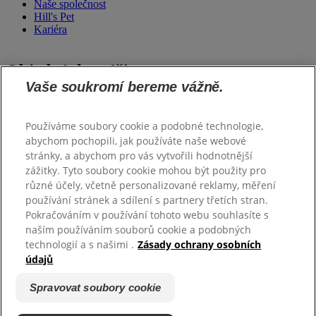
Naše společnost
Hill's Pet
Kariéra
Objednávky výživy
Vaše soukromí bereme vážně.
Krmím Hill's
Používáme soubory cookie a podobné technologie,
Podpora
abychom pochopili, jak používáte naše webové
stránky, a abychom pro vás vytvořili hodnotnější
zážitky. Tyto soubory cookie mohou být použity pro
Kontaktujte nás
Často kladené otázky
různé účely, včetně personalizované reklamy, měření
Upravte si svůj profil
používání stránek a sdílení s partnery třetích stran.
Pokračováním v používání tohoto webu souhlasíte s
naším používáním souborů cookie a podobných
Ochranná známka ©
Hill’s. Všechna práva vyhrazena.
technologií a s našimi .
Zásady ochrany osobních
Zásadami ochrany osobních údajů
Pravidla a Podmínky
údajů
Mapa stránek
Spravovat soubory cookie
Spravovat soubory cookie
Podmínky programu Hill’s Quick Reco pro rok 2025