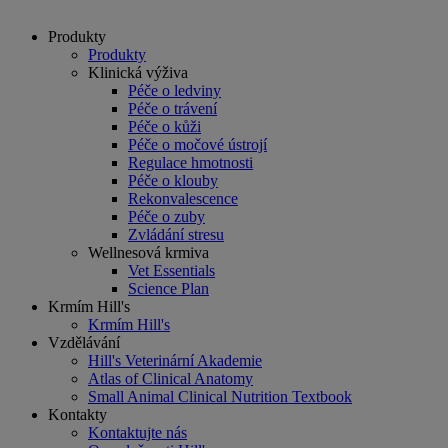
Produkty
Produkty
Klinická výživa
Péče o ledviny
Péče o trávení
Péče o kůži
Péče o močové ústrojí
Regulace hmotnosti
Péče o klouby
Rekonvalescence
Péče o zuby
Zvládání stresu
Wellnesová krmiva
Vet Essentials
Science Plan
Krmím Hill's
Krmím Hill's
Vzdělávání
Hill's Veterinární Akademie
Atlas of Clinical Anatomy
Small Animal Clinical Nutrition Textbook
Kontakty
Kontaktujte nás