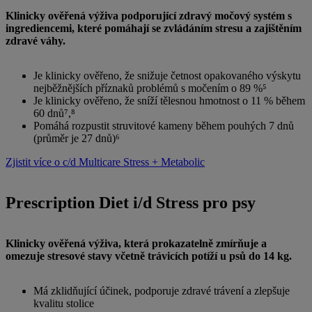
Klinicky ověřená výživa podporující zdravý močový systém s
ingrediencemi, které pomáhají se zvládáním stresu a zajištěním
zdravé váhy.
Je klinicky ověřeno, že snižuje četnost opakovaného výskytu
nejběžnějších příznaků problémů s močením o 89 %⁵
Je klinicky ověřeno, že sníží tělesnou hmotnost o 11 % během
60 dnů⁷,⁸
Pomáhá rozpustit struvitové kameny během pouhých 7 dnů
(průměr je 27 dnů)⁶
Zjistit více o c/d Multicare Stress + Metabolic
Prescription Diet i/d Stress pro psy
Klinicky ověřená výživa, která prokazatelně zmírňuje a
omezuje stresové stavy včetně trávicích potíží u psů do 14 kg.
Má zklidňující účinek, podporuje zdravé trávení a zlepšuje
kvalitu stolice