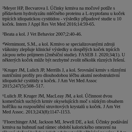
²Meyer HP, Becvarova I. Účinky krmiva na močové potíže s
přídavkem hydrolyzátu mléčného proteinu a L-tryptofanu u koček
trpících idiopatickou cystitidou - výsledky případové studie u 10
koček. Intern J Appl Res Vet Med 2016;14:59-65.
³Beata a kol. J Vet Behavior 2007;2:40-46.
⁴Wernimont, S.M., a kol. Krmivo se specializovanými zdroji
vlákniny zlepšuje klinické výsledky u dospělých koček trpících
zácpou nebo průjmem (2měsíční studie). FASEB J. 2020;34(1). U
některých koček může být nezbytné zvolit několik různých řešení.
⁵Kruger JM, Lulich JP, Merrills J, a kol. Srovnání krmiv s různými
nutričními profily pro dlouhodobou léčbu akutní neobstruktivní
idiopatické cystitidy u koček. J Am Vet Med Assoc
2015;247(5):508–517.
⁶Lulich JP, Kruger JM, MacLeay JM, a kol. Účinnost dvou
komerčních suchých krmiv okyselujících moč s nízkým obsahem
hořčíku na rozpouštění struvitových krystalů u koček. J Am Vet
Med Assoc. 2013;243(8):1147-1153.
⁷Floerchinger AM, Jackson MI, Jewell DE, a kol. Účinky podávání
krmiva na hubnutí nad rámec období kalorického omezení na