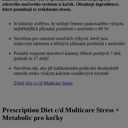
zdravého močového systému u koček. Obsahuje ingredience,
které pomáhají se zvládáním stresu.
Je klinicky ověřeno, že snižuje četnost opakovaného výskytu
nejběžnějších příznaků problémů s močením o 89 %⁵
Navržena pro omezení emočních výkyvů, které jsou
rizikovým faktorem u běžných příznaků problémů s močením
Pomáhá rozpustit struvitové kameny během pouhých 7 dnů
(průměr je 27 dnů)⁶
Navržena tak, aby při každodenním podávání dlouhodobě
omezila riziko výskytu kalcium oxalátových krystalů
Zjistit více o c/d Multicare Stress
Prescription Diet c/d Multicare Stress +
Metabolic pro kočky