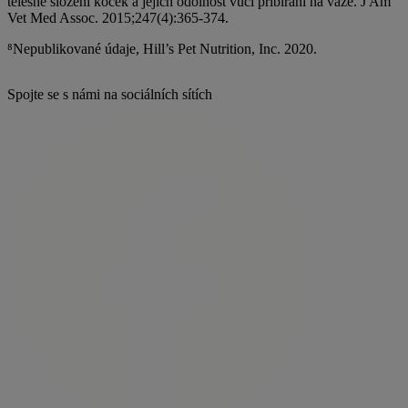
tělesné složení koček a jejich odolnost vůči přibírání na váze. J Am
Vet Med Assoc. 2015;247(4):365-374.
⁸Nepublikované údaje, Hill’s Pet Nutrition, Inc. 2020.
Spojte se s námi na sociálních sítích