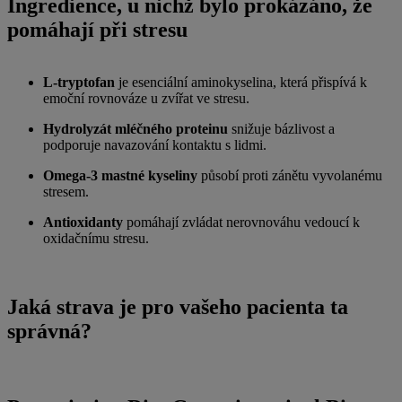
Ingredience, u nichž bylo prokázáno, že
pomáhají při stresu
L-tryptofan
je esenciální aminokyselina, která přispívá k
emoční rovnováze u zvířat ve stresu.
Hydrolyzát mléčného proteinu
snižuje bázlivost a
podporuje navazování kontaktu s lidmi.
Omega-3 mastné kyseliny
působí proti zánětu vyvolanému
stresem.
Antioxidanty
pomáhají zvládat nerovnováhu vedoucí k
oxidačnímu stresu.
Jaká strava je pro vašeho pacienta ta
správná?