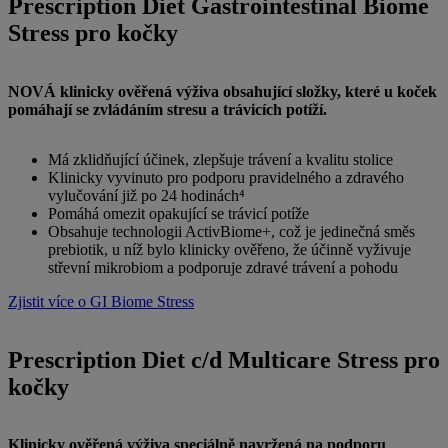
Prescription Diet Gastrointestinal Biome
Stress pro kočky
NOVÁ klinicky ověřená výživa obsahující složky, které u koček
pomáhají se zvládáním stresu a trávicích potíží.
Má zklidňující účinek, zlepšuje trávení a kvalitu stolice
Klinicky vyvinuto pro podporu pravidelného a zdravého
vylučování již po 24 hodinách⁴
Pomáhá omezit opakující se trávicí potíže
Obsahuje technologii ActivBiome+, což je jedinečná směs
prebiotik, u níž bylo klinicky ověřeno, že účinně vyživuje
střevní mikrobiom a podporuje zdravé trávení a pohodu
Zjistit více o GI Biome Stress
Prescription Diet c/d Multicare Stress pro
kočky
Klinicky ověřená výživa speciálně navržená na podporu