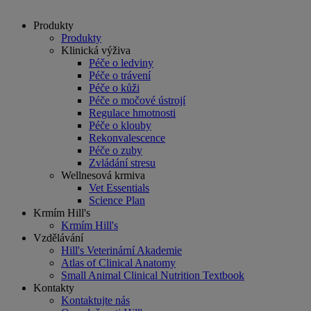
Produkty
Produkty
Klinická výživa
Péče o ledviny
Péče o trávení
Péče o kůži
Péče o močové ústrojí
Regulace hmotnosti
Péče o klouby
Rekonvalescence
Péče o zuby
Zvládání stresu
Wellnesová krmiva
Vet Essentials
Science Plan
Krmím Hill's
Krmím Hill's
Vzdělávání
Hill's Veterinární Akademie
Atlas of Clinical Anatomy
Small Animal Clinical Nutrition Textbook
Kontakty
Kontaktujte nás