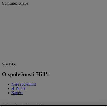
Combined Shape
YouTube
O společnosti Hill's
Naše společnost
Hill's Pet
Kariéra
Objednávky výživy